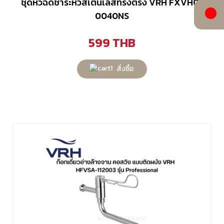
ชุดหัวฉีดชำระหัวสเตนเลสทรงตรง VRH FXVH0-
0040NS
599
THB
สั่งซื้อ