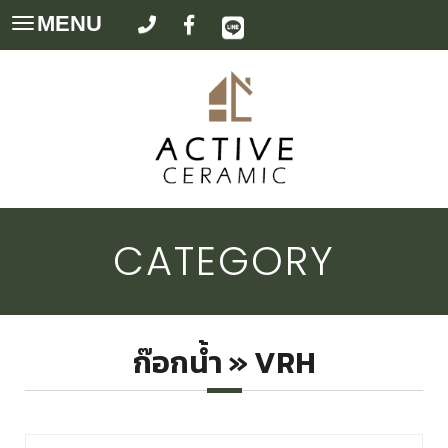
MENU
Toggle
navigation
CATEGORY
ก๊อกน้ำ » VRH