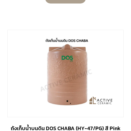
ถังเก็บน้ำบนดิน DOS CHABA (HY-47/PG) สี Pink