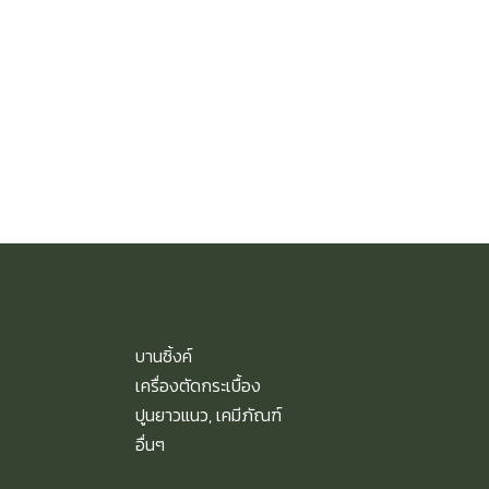
บานซิ้งค์
เครื่องตัดกระเบื้อง
ปูนยาวแนว, เคมีภัณฑ์
อื่นๆ