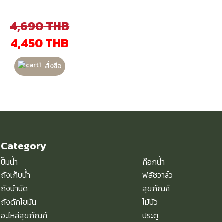
4,690
THB
4,450
THB
สั่งซื้อ
Category
ปั๊มน้ำ
ก๊อกน้ำ
ถังเก็บน้ำ
ฟลัชวา
ล์ว
ถังบำบัด
สุขภัณฑ์
ถังดักไขมัน
ไม้บัว
อะไหล่สุขภัณฑ์
ประตู