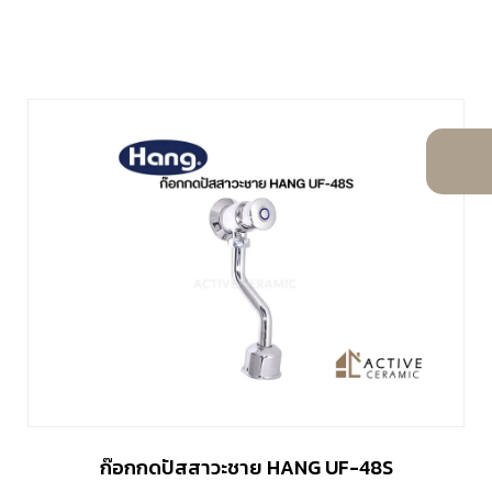
ก๊อกกดปัสสาวะชาย HANG UF-48S