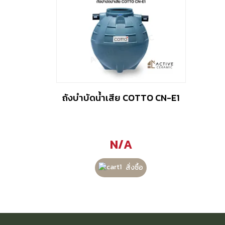
ถังบำบัดน้ำเสีย COTTO CN-E1
N/A
สั่งซื้อ